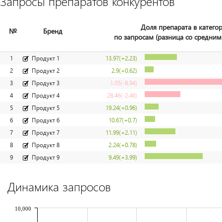
Запросы препаратов конкурентов
Доля препарата в катего
№
Бренд
по запросам (разница со средним
1
Продукт 1
13.97
(+2.23)
2
Продукт 2
2.9
(+0.62)
3
Продукт 3
1.05
(-8.94)
4
Продукт 4
28.46
(-2.46)
5
Продукт 5
19.24
(+0.96)
6
Продукт 6
10.67
(+0.7)
7
Продукт 7
11.99
(+2.11)
8
Продукт 8
2.24
(+0.78)
9
Продукт 9
9.49
(+3.99)
Динамика запросов
10,000