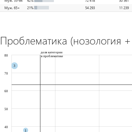
Муж. 55-64
42%
72 418
30 561
Муж. 65+
21%
54 293
11 239
Проблематика (нозология + 
доля категории
80
в проблематике
3
70
60
50
40
1