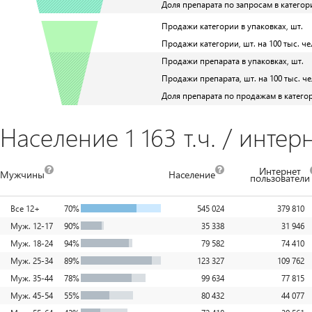
Доля препарата по запросам в категор
Продажи категории в упаковках, шт.
Продажи категории, шт. на 100 тыс. че
Продажи препарата в упаковках, шт.
Продажи препарата, шт. на 100 тыс. че
Доля препарата по продажам в катего
Население 1 163 т.ч. / интер
Интернет
Мужчины
Население
пользователи
Все 12+
70%
545 024
379 810
Муж. 12-17
90%
35 338
31 946
Муж. 18-24
94%
79 582
74 410
Муж. 25-34
89%
123 327
109 762
Муж. 35-44
78%
99 634
77 815
Муж. 45-54
55%
80 432
44 077