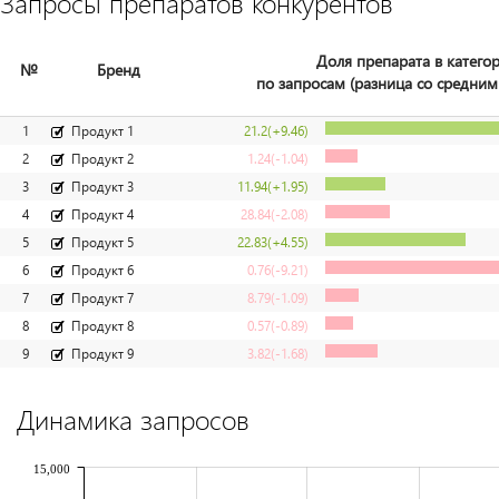
Запросы препаратов конкурентов
Доля препарата в катего
№
Бренд
по запросам (разница со средним
1
Продукт 1
21.2
(+9.46)
2
Продукт 2
1.24
(-1.04)
3
Продукт 3
11.94
(+1.95)
4
Продукт 4
28.84
(-2.08)
5
Продукт 5
22.83
(+4.55)
6
Продукт 6
0.76
(-9.21)
7
Продукт 7
8.79
(-1.09)
8
Продукт 8
0.57
(-0.89)
9
Продукт 9
3.82
(-1.68)
Динамика запросов
15,000