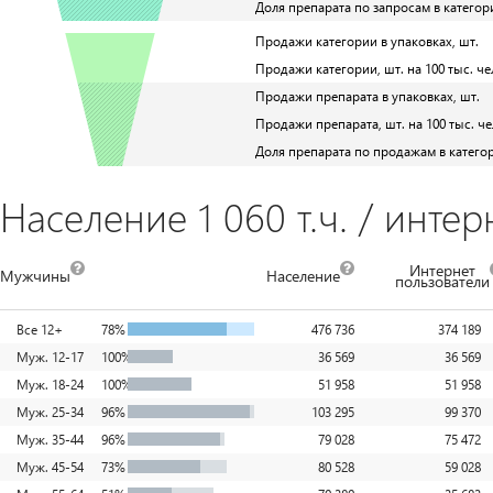
Доля препарата по запросам в категор
Продажи категории в упаковках, шт.
Продажи категории, шт. на 100 тыс. че
Продажи препарата в упаковках, шт.
Продажи препарата, шт. на 100 тыс. че
Доля препарата по продажам в катего
Население 1 060 т.ч. / интер
Интернет
Мужчины
Население
пользователи
Все 12+
78%
476 736
374 189
Муж. 12-17
100%
36 569
36 569
Муж. 18-24
100%
51 958
51 958
Муж. 25-34
96%
103 295
99 370
Муж. 35-44
96%
79 028
75 472
Муж. 45-54
73%
80 528
59 028