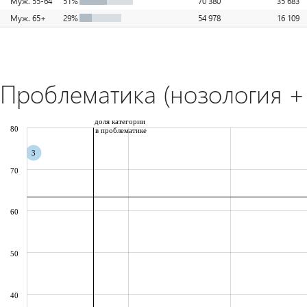
Муж. 55-64
51%
70 380
35 683
Муж. 65+
29%
54 978
16 109
Проблематика (нозология + 
доля категории
80
в проблематике
3
70
60
50
40