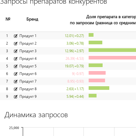
Запросы препаратов конкурентов
Доля препарата в катего
№
Бренд
по запросам (разница со средним
1
Продукт 1
12.01
(+0.27)
2
Продукт 2
3.06
(+0.78)
3
Продукт 3
12.96
(+2.97)
4
Продукт 4
26.39
(-4.53)
5
Продукт 5
19.07
(+0.79)
6
Продукт 6
9
(-0.97)
7
Продукт 7
8.95
(-0.93)
8
Продукт 8
2.63
(+1.17)
9
Продукт 9
5.94
(+0.44)
Динамика запросов
25,000