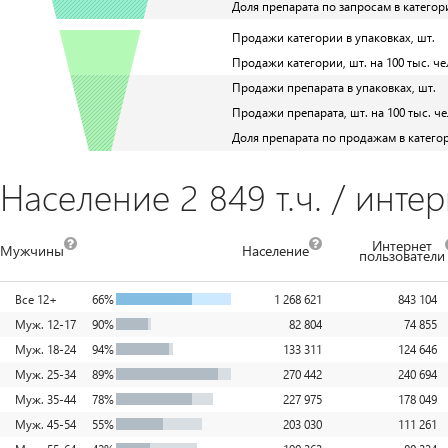
Доля препарата по запросам в категор
Продажи категории в упаковках, шт.
Продажи категории, шт. на 100 тыс. че
Продажи препарата в упаковках, шт.
Продажи препарата, шт. на 100 тыс. че
Доля препарата по продажам в катего
Население 2 849 т.ч. / интер
Интернет
Мужчины
Население
пользователи
Все 12+
66%
1 268 621
843 104
Муж. 12-17
90%
82 804
74 855
Муж. 18-24
94%
133 311
124 646
Муж. 25-34
89%
270 442
240 694
Муж. 35-44
78%
227 975
178 049
Муж. 45-54
55%
203 030
111 261