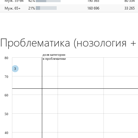
Муж. 55-64
42%
190 363
80 334
Муж. 65+
21%
160 696
33 265
Проблематика (нозология + 
доля категории
80
в проблематике
3
70
60
50
40