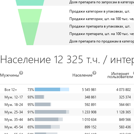
Доля препарата по запросам в категор
Продажи категории в упаковках, шт.
Продажи категории, шт. на 100 тыс. че
Продажи препарата в упаковках, шт.
Продажи препарата, шт. на 100 тыс. че
Доля препарата по продажам в катего
Население 12 325 т.ч. / инте
Интернет
Мужчины
Население
пользователи
Все 12+
73%
5 545 981
4 073 802
Муж. 12-17
93%
348 861
325 374
Муж. 18-24
95%
592 891
564 661
Муж. 25-34
91%
1 233 908
1 128 365
Муж. 35-44
84%
1 010 634
849 566
Муж. 45-54
65%
899 152
583 436