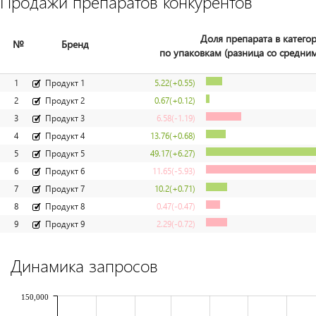
Продажи препаратов конкурентов
Доля препарата в катего
№
Бренд
по упаковкам (разница со средним
1
Продукт 1
5.22
(+0.55)
2
Продукт 2
0.67
(+0.12)
3
Продукт 3
6.58
(-1.19)
4
Продукт 4
13.76
(+0.68)
5
Продукт 5
49.17
(+6.27)
6
Продукт 6
11.65
(-5.93)
7
Продукт 7
10.2
(+0.71)
8
Продукт 8
0.47
(-0.47)
9
Продукт 9
2.29
(-0.72)
Динамика запросов
150,000