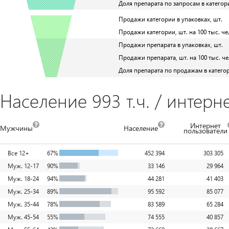
Доля препарата по запросам в категор
Продажи категории в упаковках, шт.
Продажи категории, шт. на 100 тыс. че
Продажи препарата в упаковках, шт.
Продажи препарата, шт. на 100 тыс. че
Доля препарата по продажам в катего
Население 993 т.ч. / интерне
Интернет
Мужчины
Население
пользователи
Все 12+
67%
452 394
303 305
Муж. 12-17
90%
33 146
29 964
Муж. 18-24
94%
44 281
41 403
Муж. 25-34
89%
95 592
85 077
Муж. 35-44
78%
83 589
65 284
Муж. 45-54
55%
74 555
40 857