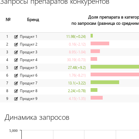
Запросы препаратов конкурентов
Доля препарата в катего
№
Бренд
по запросам (разница со средним
1
Продукт 1
11.98
(+0.24)
2
Продукт 2
0.16
(-2.12)
3
Продукт 3
8.95
(-1.04)
4
Продукт 4
30.19
(-0.73)
5
Продукт 5
27.48
(+9.2)
6
Продукт 6
1.76
(-8.21)
7
Продукт 7
13.1
(+3.22)
8
Продукт 8
2.24
(+0.78)
9
Продукт 9
4.15
(-1.35)
Динамика запросов
5,000