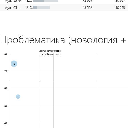
Муж. 55-64
42%
72 669
30 667
Муж. 65+
21%
48 562
10 053
Проблематика (нозология + 
доля категории
80
в проблематике
3
70
60
1
50
40