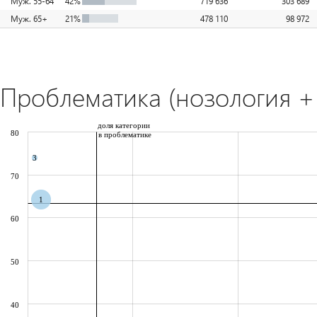
Муж. 55-64
42%
719 636
303 689
Муж. 65+
21%
478 110
98 972
Проблематика (нозология + 
доля категории
80
в проблематике
3
70
1
60
50
40