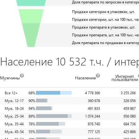
Доля препарата по запросам в категор
Продажи категории в упаковках, шт.
Продажи категории, шт. на 100 тыс. че
Продажи препарата в упаковках, шт.
Продажи препарата, шт. на 100 тыс. че
Доля препарата по продажам в катего
Население 10 532 т.ч. / инте
Интернет
Мужчины
Население
пользователи
Все 12+
68%
4 778 366
3 255 266
Муж. 12-17
90%
360 678
326 056
Муж. 18-24
94%
491 833
459 867
Муж. 25-34
89%
1 074 244
956 080
Муж. 35-44
78%
876 740
684 736
Муж. 45-54
55%
777 125
425 866