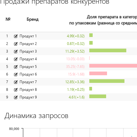
Продажи препаратов конкурентов
Доля препарата в катего
№
Бренд
по упаковкам (разница со средним
1
Продукт 1
4.99
(+0.32)
2
Продукт 2
0.87
(+0.32)
3
Продукт 3
11.29
(+3.52)
4
Продукт 4
13.05
(-0.03)
5
Продукт 5
35.25
(-7.65)
6
Продукт 6
15.9
(-1.68)
7
Продукт 7
12.85
(+3.36)
8
Продукт 8
1.19
(+0.25)
9
Продукт 9
4.61
(+1.6)
Динамика запросов
80,000