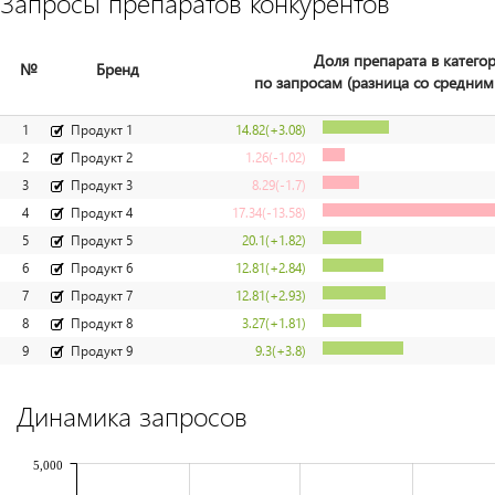
Запросы препаратов конкурентов
Доля препарата в катего
№
Бренд
по запросам (разница со средним
1
Продукт 1
14.82
(+3.08)
2
Продукт 2
1.26
(-1.02)
3
Продукт 3
8.29
(-1.7)
4
Продукт 4
17.34
(-13.58)
5
Продукт 5
20.1
(+1.82)
6
Продукт 6
12.81
(+2.84)
7
Продукт 7
12.81
(+2.93)
8
Продукт 8
3.27
(+1.81)
9
Продукт 9
9.3
(+3.8)
Динамика запросов
5,000