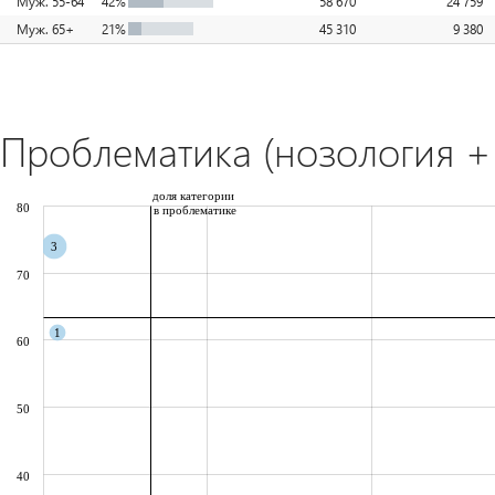
Муж. 55-64
42%
58 670
24 759
Муж. 65+
21%
45 310
9 380
Проблематика (нозология + 
доля категории
80
в проблематике
3
70
1
60
50
40