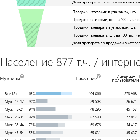
Доля препарата по запросам в категор
Продажи категории в упаковках, шт.
Продажи категории, шт. на 100 тыс. че
Продажи препарата в упаковках, шт.
Продажи препарата, шт. на 100 тыс. че
Доля препарата по продажам в катего
Население 877 т.ч. / интерне
Интернет
Мужчины
Население
пользователи
Все 12+
68%
404 066
273 968
Муж. 12-17
90%
29 503
26 671
Муж. 18-24
94%
48 296
45 157
Муж. 25-34
89%
87 580
77 947
Муж. 35-44
78%
69 676
54 417
Муж. 45-54
55%
65 031
35 637